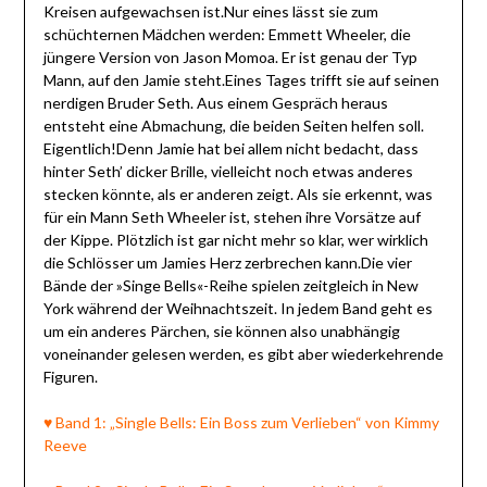
Kreisen aufgewachsen ist.Nur eines lässt sie zum
schüchternen Mädchen werden: Emmett Wheeler, die
jüngere Version von Jason Momoa. Er ist genau der Typ
Mann, auf den Jamie steht.Eines Tages trifft sie auf seinen
nerdigen Bruder Seth. Aus einem Gespräch heraus
entsteht eine Abmachung, die beiden Seiten helfen soll.
Eigentlich!Denn Jamie hat bei allem nicht bedacht, dass
hinter Seth’ dicker Brille, vielleicht noch etwas anderes
stecken könnte, als er anderen zeigt. Als sie erkennt, was
für ein Mann Seth Wheeler ist, stehen ihre Vorsätze auf
der Kippe. Plötzlich ist gar nicht mehr so klar, wer wirklich
die Schlösser um Jamies Herz zerbrechen kann.Die vier
Bände der »Singe Bells«-Reihe spielen zeitgleich in New
York während der Weihnachtszeit. In jedem Band geht es
um ein anderes Pärchen, sie können also unabhängig
voneinander gelesen werden, es gibt aber wiederkehrende
Figuren.
♥ Band 1: „Single Bells: Ein Boss zum Verlieben“ von Kimmy
Reeve