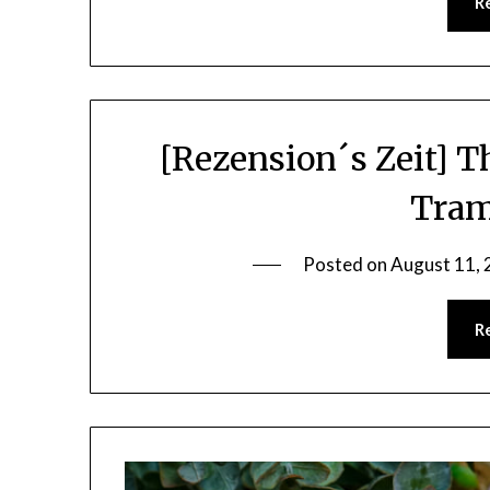
R
[Rezension´s Zeit] 
Tram
Posted on
August 11,
R