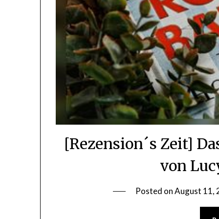
[Rezension´s Zeit] D
von Luc
Posted on
August 11,