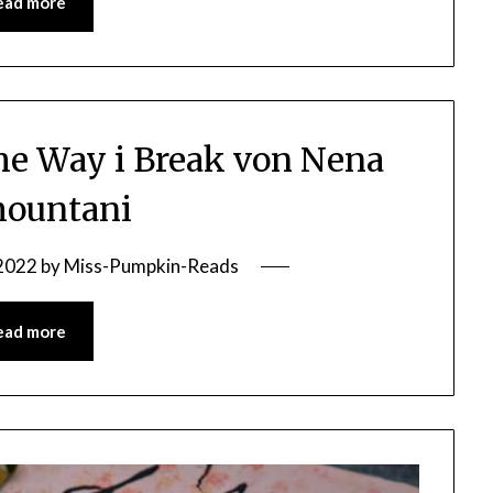
ead more
The Way i Break von Nena
ountani
 2022
by
Miss-Pumpkin-Reads
ead more