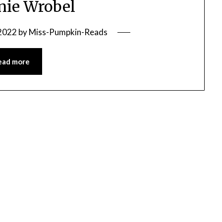
nie Wrobel
 2022
by
Miss-Pumpkin-Reads
ead more