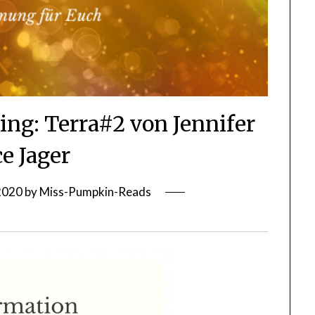
sing: Terra#2 von Jennifer
ce Jager
2020
by
Miss-Pumpkin-Reads