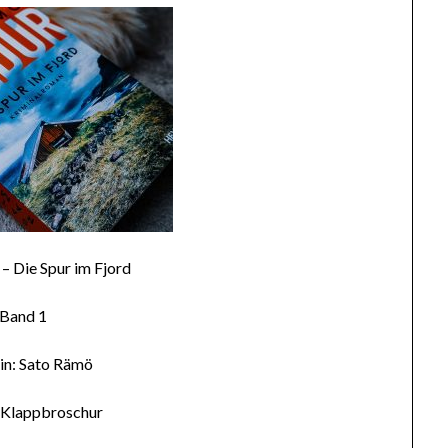
r – Die Spur im Fjord
Band 1
in: Sato Rämö
 Klappbroschur