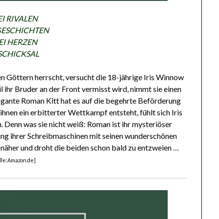
I RIVALEN
GESCHICHTEN
I HERZEN
 SCHICKSAL
 Göttern herrscht, versucht die 18-jährige Iris Winnow
il ihr Bruder an der Front vermisst wird, nimmt sie einen
ogante Roman Kitt hat es auf die begehrte Beförderung
en ein erbitterter Wettkampf entsteht, fühlt sich Iris
 Denn was sie nicht weiß: Roman ist ihr mysteriöser
ung ihrer Schreibmaschinen mit seinen wunderschönen
 näher und droht die beiden schon bald zu entzweien …
lle:Amazon.de]