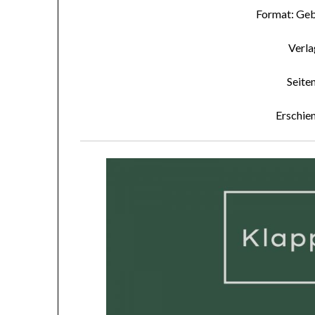
Format: Ge
Verla
Seite
Erschie