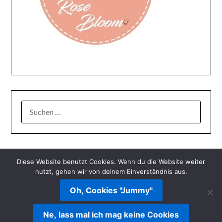
SUCHEN
NACH:
Diese Website benutzt Cookies. Wenn du die Website weiter
nutzt, gehen wir von deinem Einverständnis aus.
Oh, Cookies "Jummy"
© 2026 Miss Pumpkin Reads
| Powered by
Minimalist Blog
Ne, lass mal ich mag keine Cookies
WordPress Theme